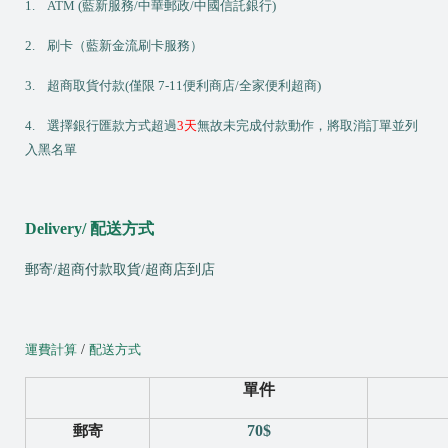
N
1.
ATM (藍新
服務/中華郵政/中國信託銀行)
e
2.
刷卡（藍新金流刷卡服務）
w
3.
超商取貨付款(僅限 7-11便利商店/全家便利超商)
4.
選擇銀行匯款方式超過
3
天
無故未完成付款動作，將取消訂單並列
入黑名單
Delivery/
配送方式
V
i
郵寄
/
超商付款取貨
/
超商店到店
p
I
運費計算
/
配送方式
N
S
單件
T
70$
郵寄
A