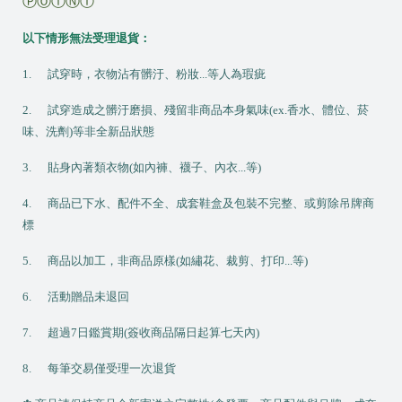
ⓅⓄⒾⓃⓉ
以下情形無法受理退貨：
1.
試穿時，衣物沾有髒汙、粉妝...等人為瑕疵
2.
試穿造成之髒汙磨損、殘留非商品本身氣味(ex.香水、體位、菸
味、洗劑)等非全新品狀態
3.
貼身內著類衣物(如內褲、襪子、內衣...等)
4.
商品已下水、配件不全、成套鞋盒及包裝不完整、或剪除吊牌商
標
5.
商品以加工，非商品原樣(如繡花、裁剪、打印...等)
6.
活動贈品未退回
7.
超過7日鑑賞期(簽收商品隔日起算七天內)
8.
每筆交易僅受理一次退貨