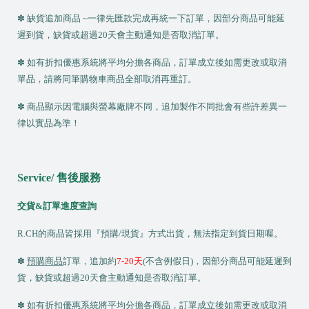
B
✽ 缺貨追加商品 ~一律先匯款完成再統一下訂單，因部分商品可能延
l
遲到貨，缺貨或超過
20
天會主動通知是否取消訂單。
o
✽ 如有折扣優惠系統將平均分擔各商品，訂單成立後如需更改或取消
g
單品，請將同筆購物車商品全部取消再重訂。
✽ 商品顯示因電腦與螢幕廠牌不同，追加製作不同批會有些許差異一
律以實品為準！
Service/
售後服務
交貨
&
訂單進度查詢
R.CH
的商品皆採用『預購/現貨』方式出貨，無法指定到貨日期喔。
✽
預購商品
訂單，追加約
7-20
天
(
不含例假日)，因部分商品可能延遲到
貨，缺貨或超過
20
天會主動通知是否取消訂單。
✽ 如有折扣優惠系統將平均分擔各商品，訂單成立後如需更改或取消