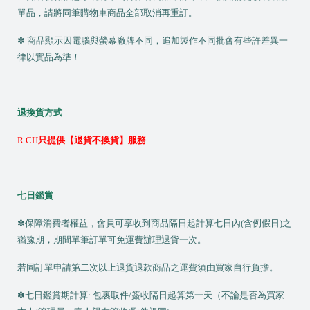
單品，請將同筆購物車商品全部取消再重訂。
✽ 商品顯示因電腦與螢幕廠牌不同，追加製作不同批會有些許差異一
律以實品為準！
退換貨方式
R.CH
只提供【退貨不換貨】服務
七日鑑賞
✽保障消費者權益，會員可享收到商品隔日起計算七日內(含例假日)之
猶豫期，期間單筆訂單可免運費辦理退貨一次。
若同訂單申請第二次以上退貨退款商品之運費須由買家自行負擔。
✽七日鑑賞期計算: 包裹取件/簽收隔日起算第一天（不論是否為買家