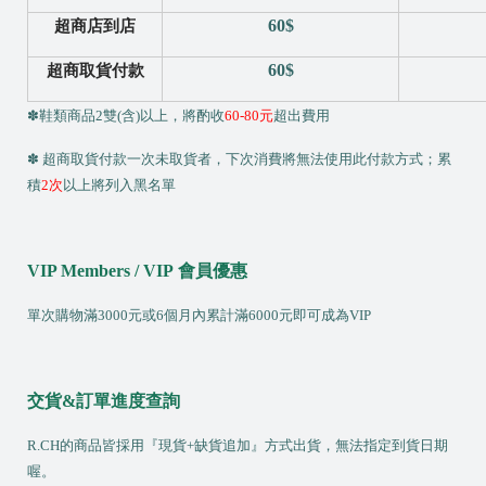
G
60$
超商店到店
R
60$
超商取貨付款
A
✽鞋類商品
2
雙(含)以上，將酌收
60-80
元
超出費用
✽ 超商取貨付款一次未取貨者，下次消費將無法使用此付款方式；累
積
2
次
以上將列入黑名單
VIP Members / VIP
會員優惠
單次購物滿
3000
元或
6
個月內累計滿
6000
元即可成為
VIP
P
i
x
交貨
&
訂單進度查詢
n
R.CH
的商品皆採用『現貨+缺貨追加』方式出貨，無法指定到貨日期
e
喔。
t