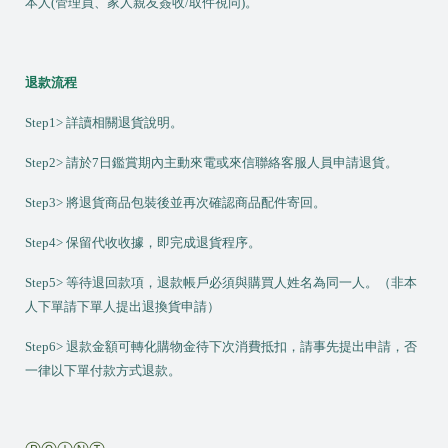
本人(管理員、家人親友簽收/取件視同)。
退款流程
Step1>
詳讀相關退貨說明。
Step2>
請於
7
日鑑賞期內主動來電或來信聯絡客服人員申請退貨。
Step3>
將退貨商品包裝後並再次確認商品配件寄回。
Step4>
保留代收收據，即完成退貨程序。
Step5>
等待退回款項，退款帳戶必須與購買人姓名為同一人。（非本
人下單請下單人提出退換貨申請）
Step6>
退款金額可轉化購物金待下次消費抵扣，請事先提出申請，否
一律以下單付款方式退款。