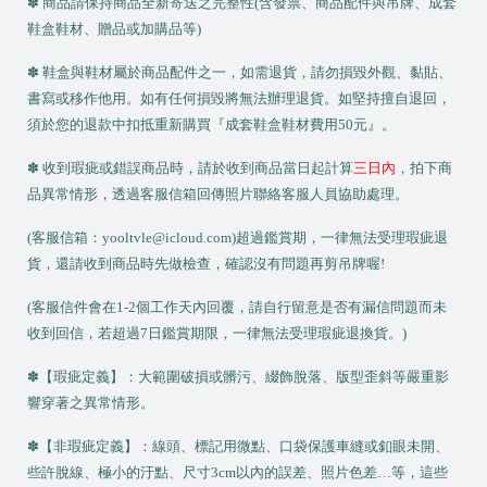
✽ 商品請保持商品全新寄送之完整性(含發票、商品配件與吊牌、成套
鞋盒鞋材、贈品或加購品等)
✽ 鞋盒與鞋材屬於商品配件之一，如需退貨，請勿損毀外觀、黏貼、
書寫或移作他用。如有任何損毀將無法辦理退貨。如堅持擅自退回，
須於您的退款中扣抵重新購買『成套鞋盒鞋材費用
50
元』。
✽ 收到瑕疵或錯誤商品時，請於收到商品當日起計算
三日內
，拍下商
品異常情形，透過客服信箱回傳照片聯絡客服人員協助處理。
(
客服信箱：
yooltvle@icloud.com
)
超過鑑賞期，一律無法受理瑕疵退
貨，還請收到商品時先做檢查，確認沒有問題再剪吊牌喔!
(
客服信件會在
1-2
個工作天內回覆，請自行留意是否有漏信問題而未
收到回信，若超過
7
日鑑賞期限，一律無法受理瑕疵退換貨。)
✽【瑕疵定義】：大範圍破損或髒污、綴飾脫落、版型歪斜等嚴重影
響穿著之異常情形。
✽【非瑕疵定義】：線頭、標記用微點、口袋保護車縫或釦眼未開、
些許脫線、極小的汙點、尺寸
3cm
以內的誤差、照片色差…等，這些