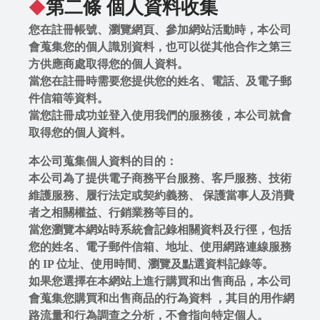
第二條 個人資料收集
N
◆
e
您在註冊帳號、瀏覽網頁、參加網站活動時，本公司
w
會蒐集您的個人識別資料，也可以從其他合作之第三
方供應商處取得您的個人資料。
當您在註冊時需要您提供您的姓名、電話、及電子郵
件信箱等資料。
當您註冊成功並登入使用我們的服務後，本公司就會
取得您的個人資料。
本公司蒐集個人資料的目的：
V
本公司為了提供電子商務平台服務、客戶服務、技術
i
維護服務、履行法定或契約義務、 保護當事人及消費
p
者之相關權益、行銷業務等目的。
當您瀏覽本網站時系統會記錄相關資料及行徑，包括
I
您的姓名、電子郵件信箱、地址、使用網路連線服務
N
的 IP 位址、使用時間、瀏覽及點選資料記錄等。
S
如果您選擇在本網站上進行購買和出售商品，本公司
T
會蒐集您購買和出售商品的行為資料 ，其目的用作網
路流量和行為調查之分析，不會指向特定個人。
A