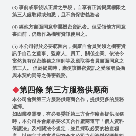
B
(3) 事前或事後以正當之手段，自享有正當揭露權限之
第三人處取得或知悉，且不負保密義務者
l
o
(4) 經他方書面同意非屬機密資訊者。但受領他方同意
g
書面前，仍應作為機密資訊使用之。
(5) 本公司得於必要範圍內，揭露自會員受領之機密資
訊予自己之董事、監察人、員工、關係企業、依法令
當然負有保密義務之律師等及應取得會員書面同意之
第三人。 但於揭露時，應使該機密資訊之受領者負擔
與本契約同等之保密義務。
第四條 第三方服務供應商
◆
本公司會與第三方服務供應商合作，提供更多的服務
選擇。
如因業務需要，有必要委託第三方合作廠商提供服務
時，本公司亦會嚴格要求其合作廠商遵守「個人資料
保護法」及相關法令規定，並且採取必要的檢查程
序，以確定其確實遵守符合本公司之個資料保護規範