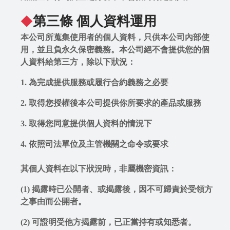
G
第三條 個人資料運用
◆
R
本公司所蒐集使用者的個人資料，只供本公司內部使
A
用，並且負永久保密義務。本公司絕不會提供您的個
人資料給第三方，除以下狀況：
1. 為完成提供服務或履行合約義務之必要
2. 取得您授權後本公司提供你所要求的產品或服務
3. 取得您同意提供個人資料的情況下
4. 依照司法單位及主管機關之命令或要求
P
其個人資料在以下狀況時，非屬機密資訊：
i
x
(1) 揭露時已公開者、或揭露後，因不可歸責於受領方
n
之事由而公開者。
e
(2) 可證明受他方揭露前，已正當持有或知悉者。
t