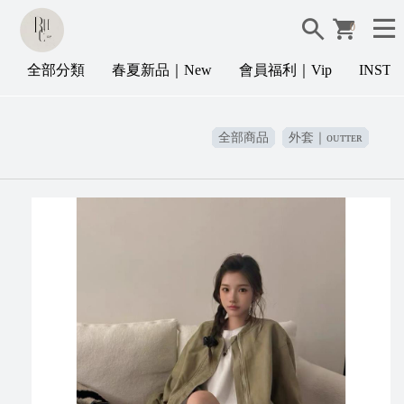
0
全部分類
春夏新品｜New
會員福利｜Vip
INST
全部商品
外套｜ᴏᴜᴛᴛᴇʀ