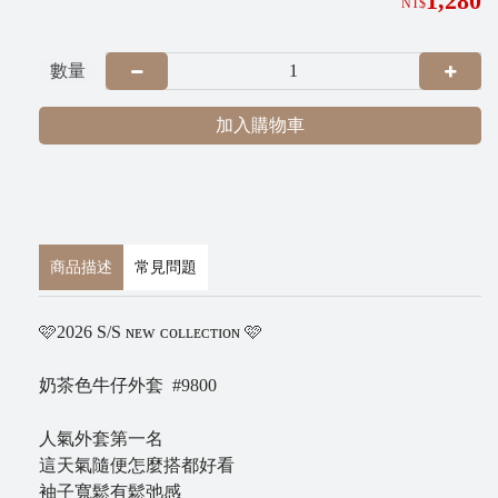
1,280
NT$
G
R
數量
A
加入購物車
商品描述
常見問題
🩷2026 S/S ɴᴇᴡ ᴄᴏʟʟᴇᴄᴛɪᴏɴ 🩷
P
i
奶茶色牛仔外套 #9800
x
n
人氣外套第一名
e
這天氣隨便怎麼搭都好看
袖子寬鬆有鬆弛感
t