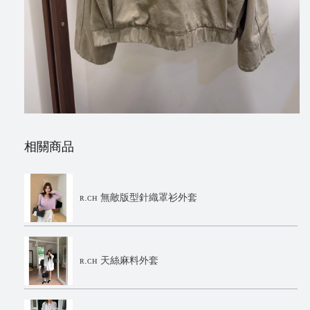
相關商品
ʀ.ᴄʜ 無敵版型針織罩衫外套
ʀ.ᴄʜ 天絲麻料外套