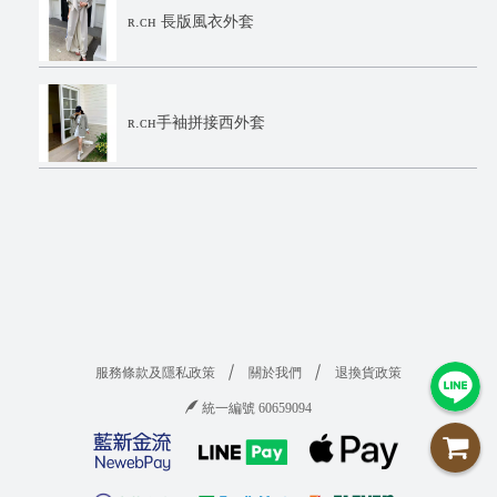
ʀ.ᴄʜ 長版風衣外套
ʀ.ᴄʜ手袖拼接西外套
服務條款及隱私政策
關於我們
退換貨政策
統一編號 60659094