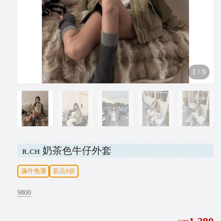
N
e
w
1
/
9
V
i
p
ʀ.ᴄʜ 奶茶色牛仔外套
I
滿件免運
新品9折
N
S
9800
T
A