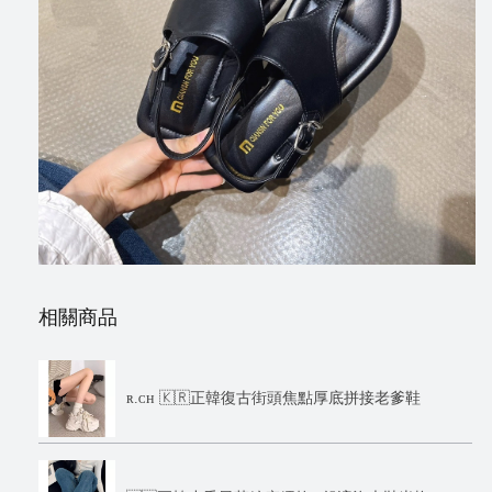
相關商品
ʀ.ᴄʜ 🇰🇷正韓復古街頭焦點厚底拼接老爹鞋