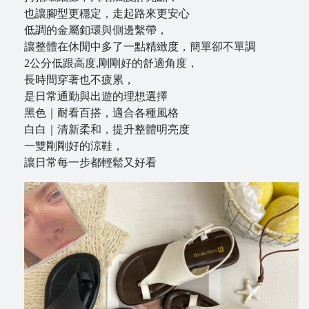
也讓腳型更穩定，走起路來更安心
低調的金屬釦環與側邊繫帶，
讓整體在休閒中多了一點精緻度，簡單卻不單調
2公分低跟高度,剛剛好的舒適角度，
長時間穿著也不疲累，
是日常通勤與出遊的理想選擇
黑色｜耐看百搭，適合各種風格
白白｜清新柔和，提升整體明亮度
一雙剛剛好的涼鞋，
讓日常每一步都輕鬆又好看