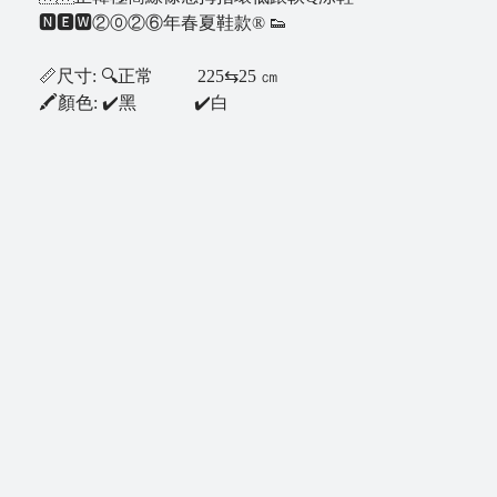
🅽🅴🆆②⓪②⑥年春夏鞋款® 👟
B
l
📏尺寸: 🔍正常 225⇆25 ㎝
o
🖍顏色: ✔️黑 ✔️白
g