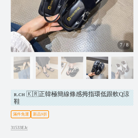
N
e
w
7
/
8
V
i
p
ʀ.ᴄʜ 🇰🇷正韓極簡線條感拇指環低跟軟Q涼
鞋
I
N
滿件免運
新品9折
S
T
31533EJc
A