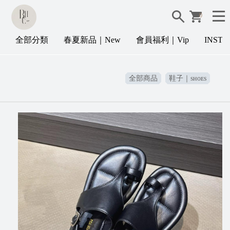
0
全部分類
春夏新品｜New
會員福利｜Vip
INST
全部商品
鞋子｜sʜᴏᴇs