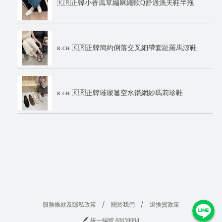
🇰🇷正韓小香風草編麻繩軟Q舒適漁夫鞋半拖
ʀ.ᴄʜ 🇰🇷正韓簡約俐落交叉細帶套趾羅馬涼鞋
ʀ.ᴄʜ 🇰🇷正韓璀璨簍空水鑽網紗瑪莉珍鞋
服務條款及隱私政策
關於我們
退換貨政策
統一編號 60659094