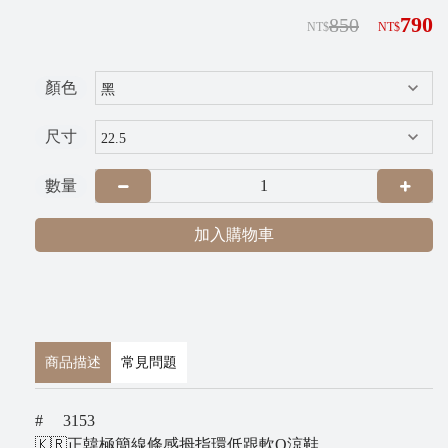
790
G
850
NT$
NT$
R
A
顏色
尺寸
數量
加入購物車
P
i
x
商品描述
常見問題
n
e
# 3153
t
🇰🇷正韓極簡線條感拇指環低跟軟Q涼鞋