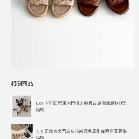
相關商品
ʀ.ᴄʜ 🇰🇷正韓東大門微方頭真皮金屬釦超軟Q樂
福鞋
🇰🇷正韓東大門真皮時尚經典馬銜釦兩穿豆豆樂
福鞋