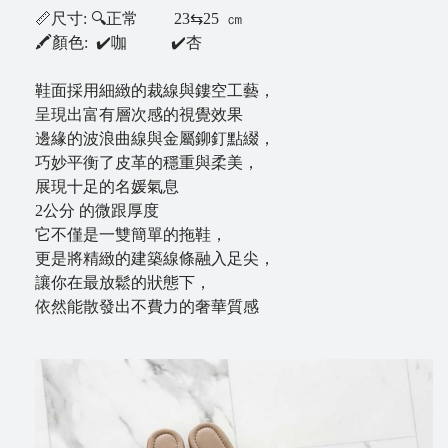
📏尺寸: 🔍正常 23⇆25 ㎝
B
🖍顏色: ✔️咖 ✔️杏
l
o
鞋面採用細緻的裁線與鏤空工藝，
g
呈現出富有層次感的視覺效果
邊緣的波浪曲線與金屬鉚釘點綴，
巧妙平衡了皮革的穩重與柔美，
展現十足的名媛氣息
2公分 的微跟厚度
它不僅是一雙簡單的拖鞋，
更是將精緻的建築線條融入足尖，
讓你在最放鬆的狀態下，
依然能散發出不費力的奢華質感