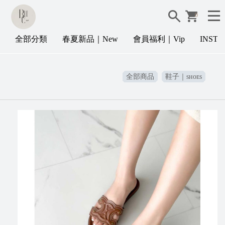
0
全部分類
春夏新品｜New
會員福利｜Vip
INST
全部商品
鞋子｜sʜᴏᴇs