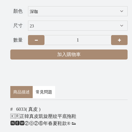
G
顏色
R
A
尺寸
數量
加入購物車
P
商品描述
常見問題
i
x
# 6033( 真皮 )
n
🇰🇷正韓真皮凱旋壓紋平底拖鞋
e
🅽🅴🆆②⓪②⑥年春夏鞋款® 👟
t