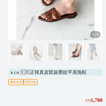
N
e
w
4
/
8
V
i
p
ʀ.ᴄʜ 🇰🇷正韓真皮凱旋壓紋平底拖鞋
I
滿件免運
新品9折
N
S
T
1,780
NT$
A