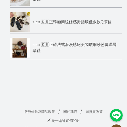
ʀ.ᴄʜ 🇰🇷正韓極簡線條感拇指環低跟軟Q涼鞋
ʀ.ᴄʜ 🇰🇷正韓法式浪漫感絕美閃鑽網紗芭蕾瑪麗
珍鞋
服務條款及隱私政策
關於我們
退換貨政策
統一編號 60659094