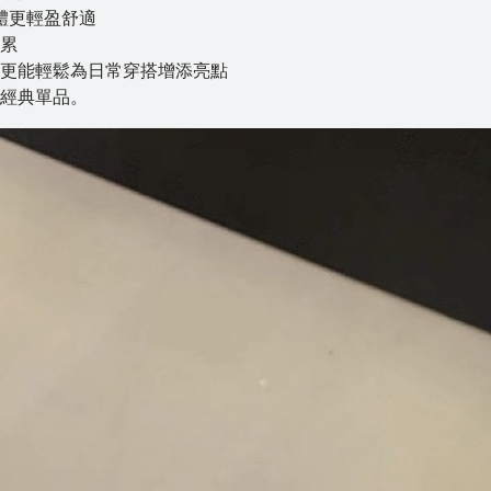
體更輕盈舒適
累
更能輕鬆為日常穿搭增添亮點
經典單品。