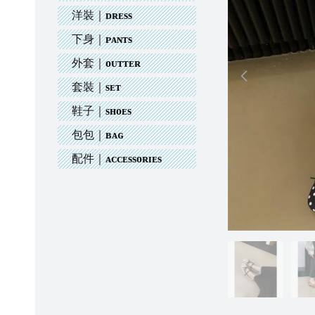
洋裝｜ᴅʀᴇss
下身｜ᴘᴀɴᴛs
外套｜ᴏᴜᴛᴛᴇʀ
套裝｜sᴇᴛ
鞋子｜sʜᴏᴇs
包包｜ʙᴀɢ
配件｜ᴀᴄᴄᴇssᴏʀɪᴇs