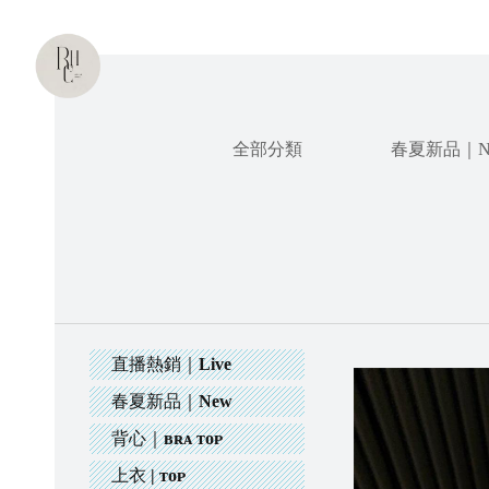
全部分類
春夏新品｜N
直播熱銷｜Live
春夏新品｜New
背心｜ʙʀᴀ ᴛᴏᴘ
上衣 | ᴛᴏᴘ