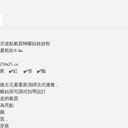
典復古波點氣質蝴蝶結娃娃鞋
夏鞋款® 👟
5⇆25 ㎝
土黃 ✔️紅 ✔️杏 ✔️咖
復古元素重新演繹法式優雅，
蝶結與可調式扣帶設計
皮的氣質
為亮點
圍
質，
穿搭