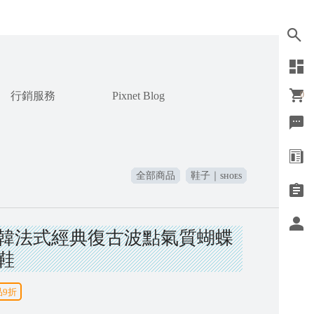
行銷服務
Pixnet Blog
0
全部商品
鞋子｜sʜᴏᴇs
正韓法式經典復古波點氣質蝴蝶
鞋
品9折