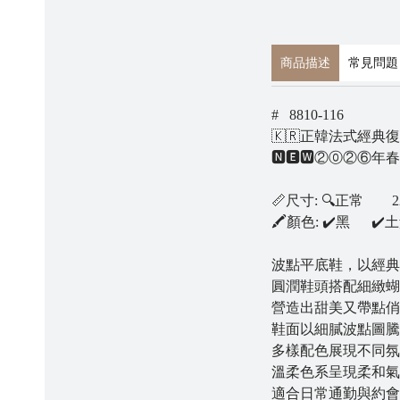
商品描述
常見問題
# 8810-116
🇰🇷正韓法式經
🅽🅴🆆②⓪②⑥年春
📏尺寸: 🔍正常 22
🖍顏色: ✔️黑 ✔️
波點平底鞋，以經典
圓潤鞋頭搭配細緻蝴
營造出甜美又帶點俏
鞋面以細膩波點圖騰
多樣配色展現不同氛
溫柔色系呈現柔和氣
適合日常通勤與約會