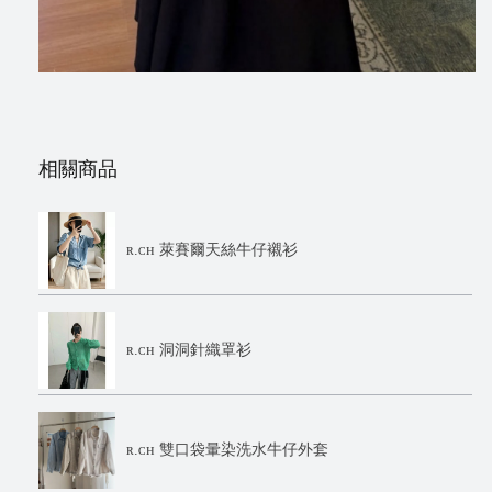
相關商品
ʀ.ᴄʜ 萊賽爾天絲牛仔襯衫
ʀ.ᴄʜ 洞洞針織罩衫
ʀ.ᴄʜ 雙口袋暈染洗水牛仔外套