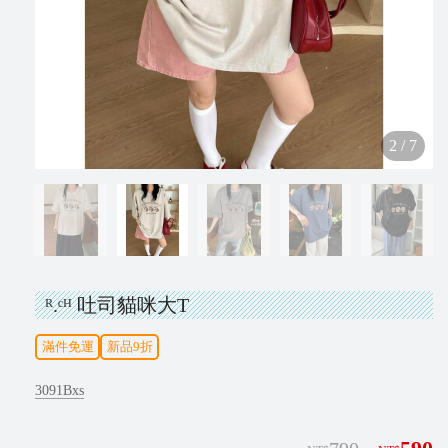
N
e
w
2
/
7
V
i
p
ᴿ.ᶜᴴ 吐司貓咪大T
I
滿件免運
新品9折
N
S
3091Bxs
T
A