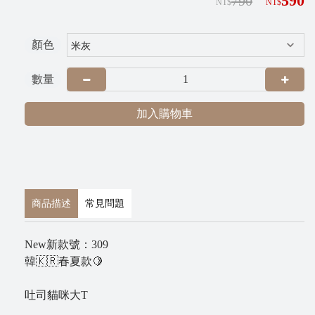
590
790
NT$
NT$
G
R
顏色
A
數量
加入購物車
商品描述
常見問題
P
i
New新款號：309
x
韓🇰🇷春夏款🍋
n
e
吐司貓咪大T
t