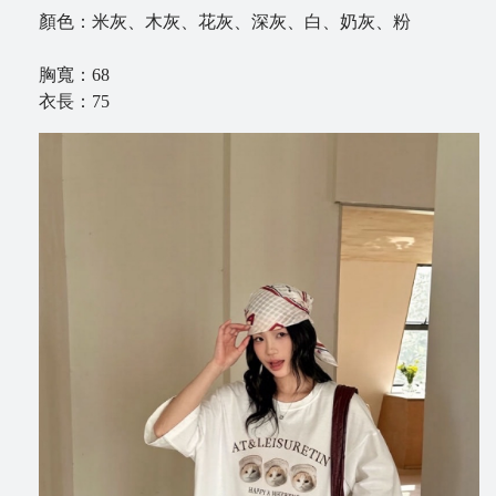
顏色：米灰、木灰、花灰、深灰、白、奶灰、粉
B
l
胸寬：68
o
衣長：75
g