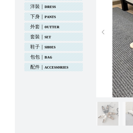
洋裝｜ᴅʀᴇss
下身｜ᴘᴀɴᴛs
外套｜ᴏᴜᴛᴛᴇʀ
套裝｜sᴇᴛ
鞋子｜sʜᴏᴇs
包包｜ʙᴀɢ
配件｜ᴀᴄᴄᴇssᴏʀɪᴇs