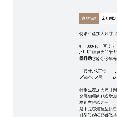
商品描述
常見問題
特別生產加大尺寸 25
# 888-18 ( 真皮 )
🇰🇷正韓東大門
🅽🅴🆆②⓪②⑥年春
📏尺寸: 🔍正常 2
🖍顏色: ✔️黑 ✔
特別生產加大尺寸到
金屬釦環的點綴增加
本期主推款之一
是不是感覺鞋型似曾
鞋型質感細節都做得