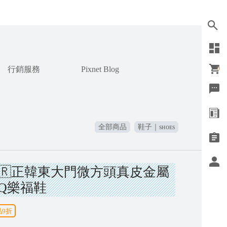
行銷服務
Pixnet Blog
0
全部商品
鞋子｜sʜᴏᴇs
 🇰🇷正韓東大門微方頭真皮金屬
Q樂福鞋
品9折