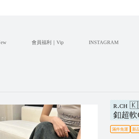
ew
會員福利｜Vip
INSTAGRAM
ʀ.ᴄʜ
釦超軟
滿件免運
新