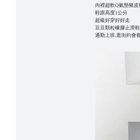
內裡超軟Q氣墊豬皮
鞋跟高度1公分
超級好穿好好走
豆豆顆粒橡膠止滑鞋
通勤上班,逛街約會