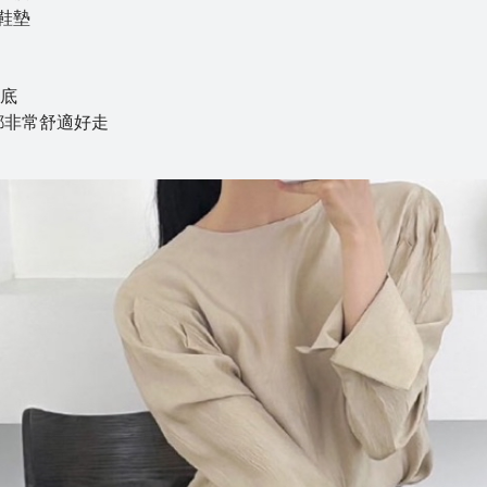
鞋墊
底
都非常舒適好走