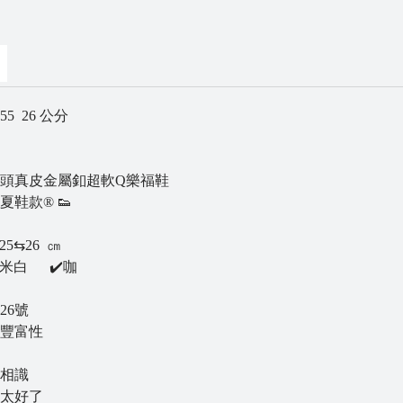
5 26 公分
微方頭真皮金屬釦超軟Q樂福鞋
夏鞋款® 👟
25⇆26 ㎝
️米白 ✔️咖
26號
豐富性
相識
太好了