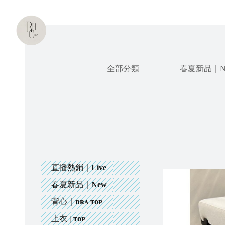
全部分類
春夏新品｜N
直播熱銷｜Live
春夏新品｜New
背心｜ʙʀᴀ ᴛᴏᴘ
上衣 | ᴛᴏᴘ