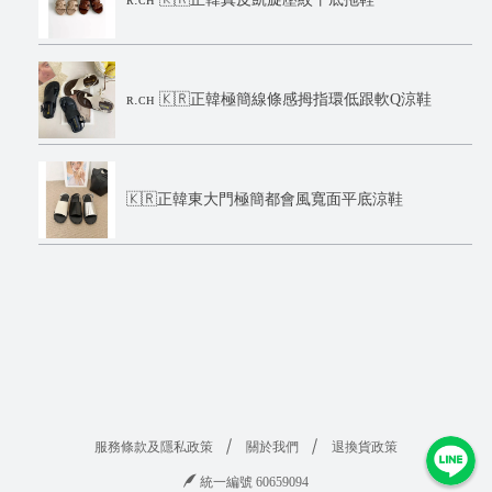
ʀ.ᴄʜ 🇰🇷正韓極簡線條感拇指環低跟軟Q涼鞋
🇰🇷正韓東大門極簡都會風寬面平底涼鞋
服務條款及隱私政策
關於我們
退換貨政策
統一編號 60659094