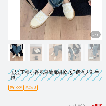
N
e
w
1
/
8
V
i
p
🇰🇷正韓小香風草編麻繩軟Q舒適漁夫鞋半
拖
I
N
滿件免運
新品9折
S
T
A
980
1,080