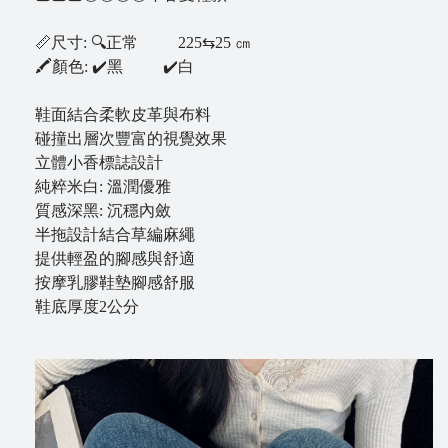
B
📏尺寸: 🔍正常 225⇆25 ㎝
l
🖍顏色: ✔️黑 ️ ✔️白
o
g
鞋面結合柔軟皮革與布料
碰撞出層次豐富的視覺效果
立體小香標誌設計
純粹米白: 溫潤優雅
質感深黑: 沉穩內斂
半拖設計結合草編麻繩
提供輕盈的腳感與舒適
按摩乳膠鞋墊腳感舒服
鞋底厚度2公分