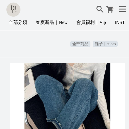
0
全部分類
春夏新品｜New
會員福利｜Vip
INST
全部商品
鞋子｜sʜᴏᴇs