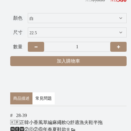
NT$
NT$
G
R
顏色
A
尺寸
數量
加入購物車
P
i
商品描述
常見問題
x
n
# 28-39
e
🇰🇷正韓小香風草編麻繩軟Q舒適漁夫鞋半拖
🅽🅴🆆②⓪②⑥年春夏鞋款® 👟
t