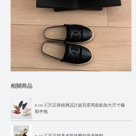
相關商品
ʀ.ᴄʜ 🇰🇷正韓經典設計超百搭馬銜釦加大尺寸穆
勒半拖
ʀ.ᴄʜ 🇰🇷正韓真皮凱旋壓紋平底拖鞋