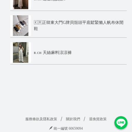
🇰🇷正韓東大門G牌貝殼頭平底鬆緊懶人帆布休閒
鞋
ʀ.ᴄʜ 天絲麻料涼涼褲
服務條款及隱私政策
關於我們
退換貨政策
統一編號 60659094