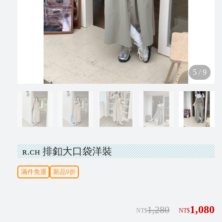
N
e
w
5
/
9
V
i
p
ʀ.ᴄʜ 排釦大口袋洋裝
I
滿件免運
新品9折
N
S
T
1,080
1,280
NT$
NT$
A