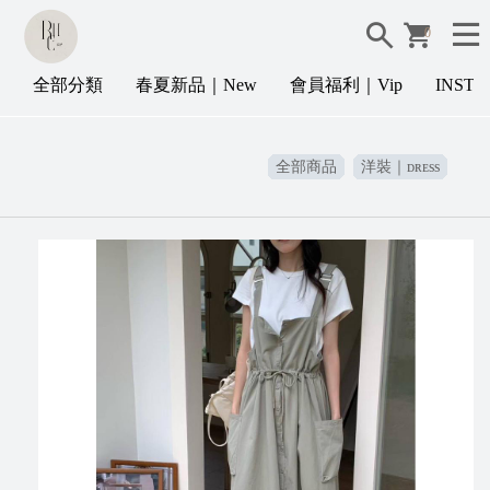
0
全部分類
春夏新品｜New
會員福利｜Vip
INST
全部商品
洋裝｜ᴅʀᴇss