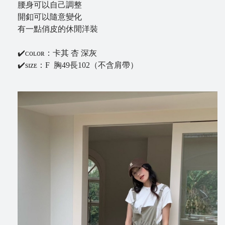
腰身可以自己調整
B
開釦可以隨意變化
l
有一點俏皮的休閒洋裝
o
g
✔️ᴄᴏʟᴏʀ：卡其 杏 深灰
✔️sɪᴢᴇ：F 胸49長102（不含肩帶）