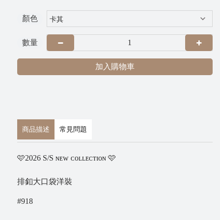
G
顏色
R
A
數量
加入購物車
商品描述
常見問題
P
🩷2026 S/S ɴᴇᴡ ᴄᴏʟʟᴇᴄᴛɪᴏɴ 🩷
i
x
排釦大口袋洋裝
n
#918
e
t