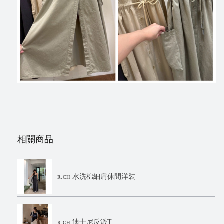
相關商品
ʀ.ᴄʜ 水洗棉細肩休閒洋裝
ʀ.ᴄʜ 迪士尼反派T