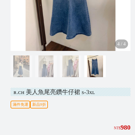
N
e
w
4
/
4
V
i
p
ʀ.ᴄʜ 美人魚尾亮鑽牛仔裙 s-3xʟ
I
滿件免運
新品9折
N
S
T
980
NT$
A