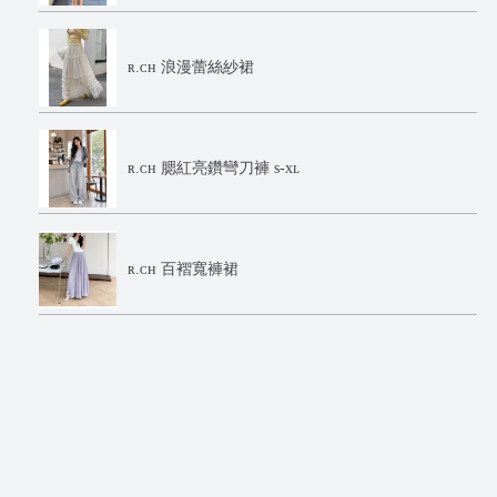
ʀ.ᴄʜ 浪漫蕾絲紗裙
ʀ.ᴄʜ 腮紅亮鑽彎刀褲 s-xʟ
ʀ.ᴄʜ 百褶寬褲裙