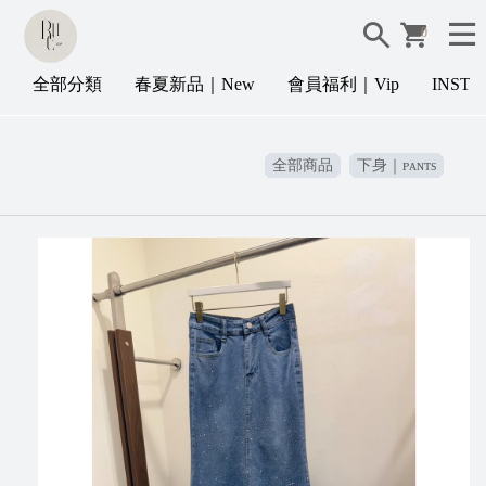
0
全部分類
春夏新品｜New
會員福利｜Vip
INST
全部商品
下身｜ᴘᴀɴᴛs