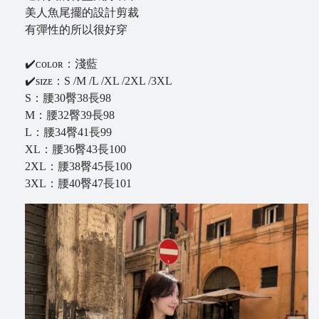
美人魚尾擺的設計剪裁
B
有彈性的所以很好穿
l
o
✔️ᴄᴏʟᴏʀ：淺藍
g
✔️sɪᴢᴇ：S /M /L /XL /2XL /3XL
S：腰30臀38長98
M：腰32臀39長98
L：腰34臀41長99
XL：腰36臀43長100
2XL：腰38臀45長100
3XL：腰40臀47長101