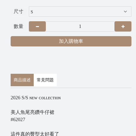
G
尺寸
R
A
數量
加入購物車
商品描述
常見問題
P
2026 S/S ɴᴇᴡ ᴄᴏʟʟᴇᴄᴛɪᴏɴ
i
x
美人魚尾亮鑽牛仔裙
n
#62027
e
這件真的臀型太好看了
t