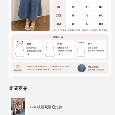
相關商品
ʀ.ᴄʜ 後鬆緊顯瘦短褲