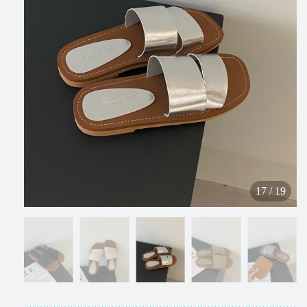
N
e
w
V
i
17
/
19
p
I
N
S
T
A