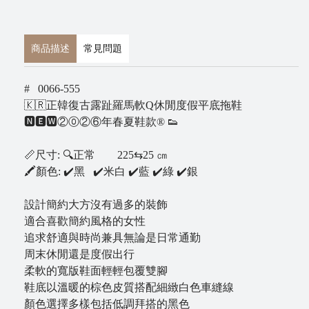
B
l
商品描述
常見問題
o
g
# 0066-555
🇰🇷正韓復古露趾羅馬軟Q休閒度假平底拖鞋
🅽🅴🆆②⓪②⑥年春夏鞋款® 👟
📏尺寸: 🔍正常 225⇆25 ㎝
🖍顏色: ✔️黑 ✔️米白 ✔️藍 ✔️綠 ✔️銀
設計簡約大方沒有過多的裝飾
適合喜歡簡約風格的女性
追求舒適與時尚兼具無論是日常通勤
周末休閒還是度假出行
柔軟的寬版鞋面輕輕包覆雙腳
鞋底以溫暖的棕色皮質搭配細緻白色車縫線
顏色選擇多樣包括低調拜搭的黑色