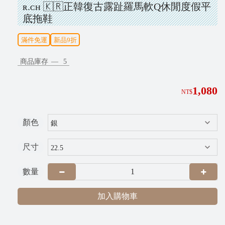
ʀ.ᴄʜ 🇰🇷正韓復古露趾羅馬軟Q休閒度假平
G
底拖鞋
R
A
滿件免運
新品9折
商品庫存
5
1,080
NT$
顏色
尺寸
P
i
數量
x
n
加入購物車
e
t