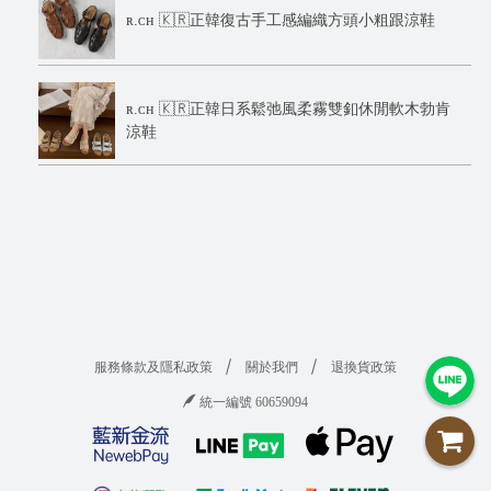
ʀ.ᴄʜ 🇰🇷正韓復古手工感編織方頭小粗跟涼鞋
ʀ.ᴄʜ 🇰🇷正韓日系鬆弛風柔霧雙釦休閒軟木勃肯
涼鞋
服務條款及隱私政策
關於我們
退換貨政策
統一編號 60659094