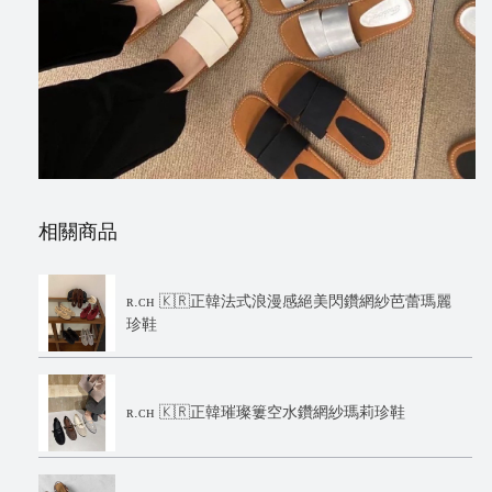
相關商品
ʀ.ᴄʜ 🇰🇷正韓法式浪漫感絕美閃鑽網紗芭蕾瑪麗
珍鞋
ʀ.ᴄʜ 🇰🇷正韓璀璨簍空水鑽網紗瑪莉珍鞋