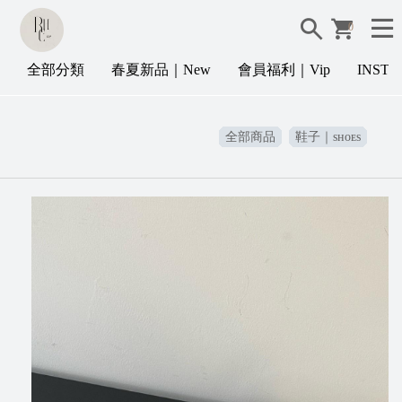
0
全部分類
春夏新品｜New
會員福利｜Vip
INST
全部商品
鞋子｜sʜᴏᴇs